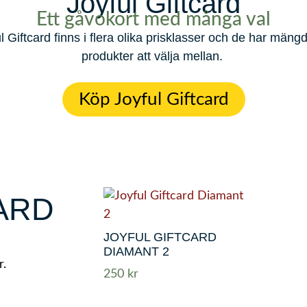
Joyful Giftcard
Ett gåvokort med många val
l Giftcard finns i flera olika prisklasser och de har mäng
produkter att välja mellan.
Köp Joyful Giftcard
ARD
JOYFUL GIFTCARD
DIAMANT 2
r.
250
kr