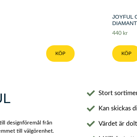
JOYFUL 
DIAMANT
440
kr
KÖP
KÖP
Stort sortime
UL
Kan skickas di
till designföremål från
Värdet är dol
emmet till välgörenhet.