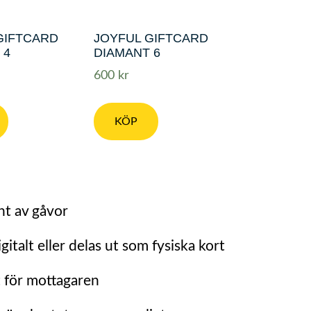
GIFTCARD
JOYFUL GIFTCARD
 4
DIAMANT 6
600
kr
KÖP
nt av gåvor
gitalt eller delas ut som fysiska kort
t för mottagaren