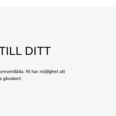
ILL DITT
resentlåda. Ni har möjlighet att
ra gåvokort.