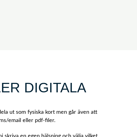
LER DIGITALA
t dela ut som fysiska kort men går även att
sms/email eller pdf-filer.
ni skriva en egen hälsning och välja vilket