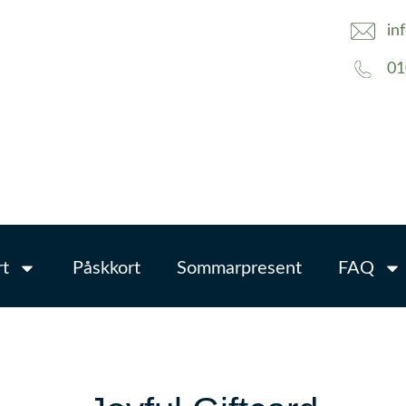
in
01
t
Påskkort
Sommarpresent
FAQ