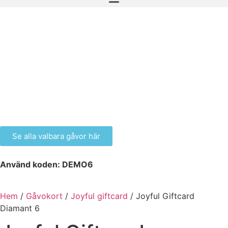
Se alla valbara gåvor här
Använd koden: DEMO6
Hem
/
Gåvokort
/
Joyful giftcard
/ Joyful Giftcard
Diamant 6